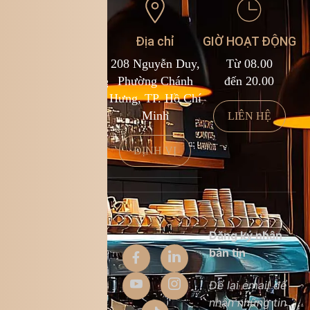
Liên hệ
Địa chỉ
GIỜ HOẠT ĐỘNG
1900 588 878
208 Nguyễn Duy,
Từ 08.00
kcf.franchise@kingcoffee.com
Phường Chánh
đến 20.00
Hưng, TP. Hồ Chí
Minh
LIÊN HỆ
LIÊN HỆ
ĐỊNH VỊ
Thông tin
Đăng ký nhận
công ty
bản tin
Giới thiệu
Để lại email để
nhận những tin
Liên hệ