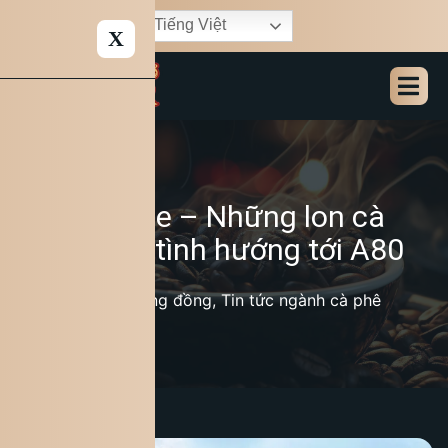
Tiếng Việt
X
King Coffee – Những lon cà
phê nghĩa tình hướng tới A80
27/02/2025
Hoạt động cộng đồng
,
Tin tức ngành cà phê