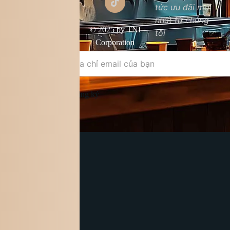
tức ưu đãi mới
Chất lượng sản
nhất từ chúng
phẩm
© 2025 by TNI
tôi
Điều khoản &
Corporation
điều kiện
Đăng ký