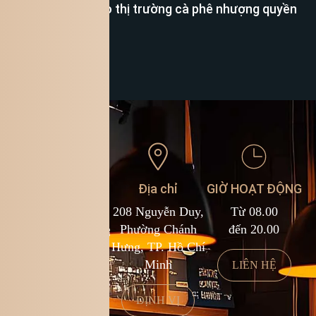
Cơ hội đầu tư vào thị trường cà phê nhượng quyền
Xem thêm
Liên hệ
Địa chỉ
GIỜ HOẠT ĐỘNG
1900 588 878
208 Nguyễn Duy,
Từ 08.00
kcf.franchise@kingcoffee.com
Phường Chánh
đến 20.00
Hưng, TP. Hồ Chí
Minh
LIÊN HỆ
LIÊN HỆ
ĐỊNH VỊ