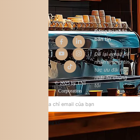
Thông tin
Đăng ký nhận
công ty
bản tin
Giới thiệu
Để lại email để
nhận những tin
Liên hệ
tức ưu đãi mới
Chất lượng sản
nhất từ chúng
phẩm
© 2025 by TNI
tôi
Điều khoản &
Corporation
điều kiện
Đăng ký