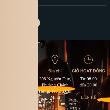
Liên hệ
Địa chỉ
GIỜ HOẠT ĐỘNG
1900 588 878
208 Nguyễn Duy,
Từ 08.00
kcf.franchise@kingcoffee.com
Phường Chánh
đến 20.00
Hưng, TP. Hồ Chí
Minh
LIÊN HỆ
LIÊN HỆ
ĐỊNH VỊ