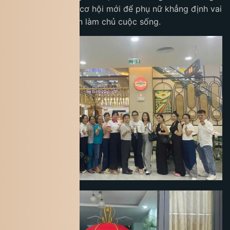
(TP.HCM) – mở ra cơ hội mới để phụ nữ khẳng định vai
trò kinh tế và tự tin làm chủ cuộc sống.