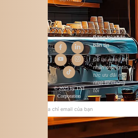
Thông tin
Đăng ký nhận
công ty
bản tin
Giới thiệu
Để lại email để
nhận những tin
Liên hệ
tức ưu đãi mới
Chất lượng sản
nhất từ chúng
phẩm
© 2025 by TNI
tôi
Điều khoản &
Corporation
điều kiện
Đăng ký