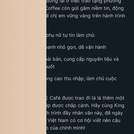
nghiệp. Không chỉ dừng lại ở việc trao tặng phương
tiện sinh kế, King Coffee còn gửi gắm niềm tin, động
lực và sức mạnh để chị em vững vàng trên hành trình
phát triển.
WE Café – Nơi phụ nữ tự tin làm chủ:
Mô hình kinh doanh nhỏ gọn, dễ vận hành
Được đào tạo bài bản, cung cấp nguyên liệu và
đồng hành xuyên suốt
Mở ra cơ hội nâng cao thu nhập, làm chủ cuộc
sống.
Mỗi mô hình WE Café được trao đi là là thêm một
giấc mơ khởi nghiệp được chắp cánh. Hãy cùng King
Coffee lan tỏa hành trình đầy nhân văn này, để ngày
càng nhiều phụ nữ Việt Nam có cơ hội viết nên câu
chuyện khởi nghiệp của chính mình!