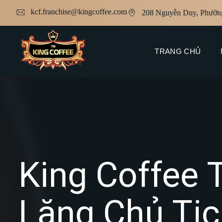
kcf.franchise@kingcoffee.com
208 Nguyễn Duy, Phườn
TRANG CHỦ
King Coffee 
Lăng Chủ Tịc