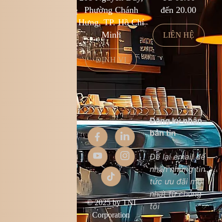
kcf.franchise@kingcoffee.com
Phường Chánh
đến 20.00
Hưng, TP. Hồ Chí
Minh
LIÊN HỆ
LIÊN HỆ
ĐỊNH VỊ
Thông tin
Đăng ký nhận
công ty
bản tin
Giới thiệu
Để lại email để
nhận những tin
Liên hệ
tức ưu đãi mới
Chất lượng sản
nhất từ chúng
phẩm
© 2025 by TNI
tôi
Điều khoản &
Corporation
điều kiện