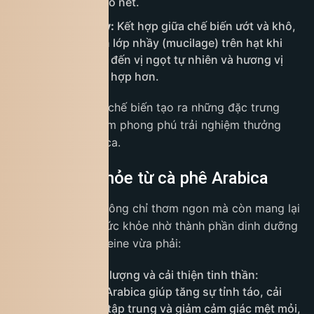
hương trái cây rõ nét.
Chế biến honey:
Kết hợp giữa chế biến ướt và khô,
giữ lại một phần lớp nhầy (mucilage) trên hạt khi
phơi khô, mang đến vị ngọt tự nhiên và hương vị
cân bằng, phức hợp hơn.
Mỗi phương pháp chế biến tạo ra những đặc trưng
riêng, góp phần làm phong phú trải nghiệm thưởng
thức cà phê Arabica.
Lợi ích sức khỏe từ cà phê Arabica
Cà phê Arabica không chỉ thơm ngon mà còn mang lại
nhiều lợi ích cho sức khỏe nhờ thành phần dinh dưỡng
và hàm lượng caffeine vừa phải:
Cung cấp năng lượng và cải thiện tinh thần:
Caffeine trong Arabica giúp tăng sự tỉnh táo, cải
thiện khả năng tập trung và giảm cảm giác mệt mỏi,