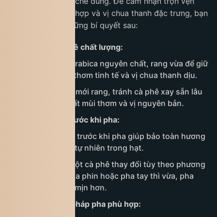
nếu biết cách pha chế đúng. Để cảm nhận trọn vẹn
hương thơm phức hợp và vị chua thanh đặc trưng, bạn
có thể áp dụng những bí quyết sau:
Chọn hạt cà phê chất lượng:
Ưu tiên hạt Arabica nguyên chất, rang vừa để giữ
được hương thơm tinh tế và vị chua thanh dịu.
Nên mua hạt mới rang, tránh cà phê xay sẵn lâu
ngày vì sẽ mất mùi thơm và vị nguyên bản.
Xay hạt ngay trước khi pha:
Xay hạt ngay trước khi pha giúp bảo toàn hương
thơm và dầu tự nhiên trong hạt.
Độ mịn của bột cà phê thay đổi tùy theo phương
pháp pha: pha phin hoặc pha tay thì vừa, pha
espresso thì mịn hơn.
Chọn phương pháp pha phù hợp: