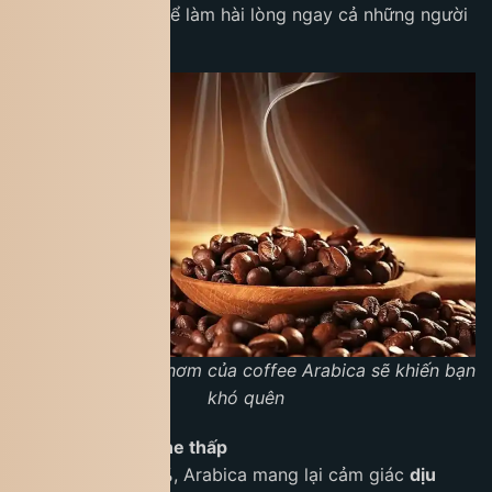
thức đa tầng, đủ để làm hài lòng ngay cả những người
khó tính nhất.
Hương vị và mùi thơm của coffee Arabica sẽ khiến bạn
khó quên
Hàm lượng caffeine thấp
Chỉ khoảng
1–1,5%
, Arabica mang lại cảm giác
dịu