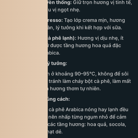
Pha phin truyền thống:
Giữ trọn hương vị tinh tế,
đậm đà và hậu vị ngọt nhẹ.
Pha máy Espresso:
Tạo lớp crema mịn, hương
thơm nồng nàn, lý tưởng khi kết hợp với sữa.
Cold brew (cà phê lạnh):
Hương vị dịu nhẹ, ít
đắng, vẫn giữ được tầng hương hoa quả đặc
trưng của Arabica.
Nhiệt độ nước lý tưởng:
Nước pha nên ở khoảng 90–95°C, không để sôi
quá mạnh để tránh làm cháy bột cà phê, làm mất
đi vị thanh và hương thơm tự nhiên.
Thưởng thức đúng cách:
Thưởng thức cà phê Arabica nóng hay lạnh đều
được, nhưng nên nhấp từng ngụm nhỏ để cảm
nhận đầy đủ các tầng hương: hoa quả, socola,
caramel hay hạt dẻ.