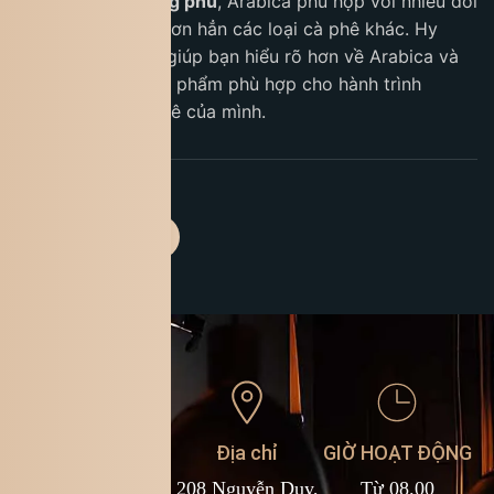
mềm mại và phong phú
, Arabica phù hợp với nhiều đối
tượng và nổi bật hơn hẳn các loại cà phê khác. Hy
vọng bài viết này giúp bạn hiểu rõ hơn về Arabica và
lựa chọn được sản phẩm phù hợp cho hành trình
thưởng thức cà phê của mình.
Liên hệ
Địa chỉ
GIỜ HOẠT ĐỘNG
1900 588 878
208 Nguyễn Duy,
Từ 08.00