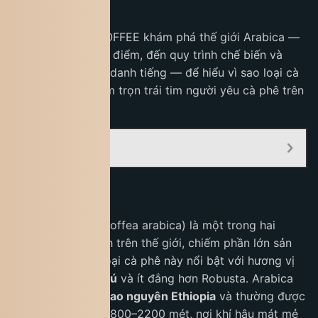
tiết nhỏ nhất.
Hãy cùng KING COFFEE khám phá thế giới Arabica —
từ nguồn gốc, đặc điểm, đến quy trình chế biến và
những vùng trồng danh tiếng — để hiểu vì sao loại cà
phê này luôn chiếm trọn trái tim người yêu cà phê trên
toàn cầu.
Mục Lục:
Arabica là gì
Cà phê Arabica (Coffea arabica) là một trong hai
giống cà phê chính trên thế giới, chiếm phần lớn sản
lượng toàn cầu. Loại cà phê này nổi bật với hương vị
dịu nhẹ, phong phú
và ít đắng hơn Robusta. Arabica
có nguồn gốc từ
cao nguyên Ethiopia
và thường được
trồng ở độ cao từ 800–2200 mét, nơi khí hậu mát mẻ