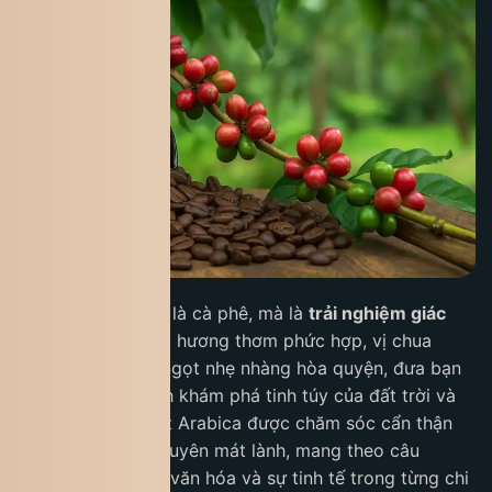
Arabica không chỉ là cà phê, mà là
trải nghiệm giác
quan trọn vẹn
, nơi hương thơm phức hợp, vị chua
thanh tao và hậu ngọt nhẹ nhàng hòa quyện, đưa bạn
vào một hành trình khám phá tinh túy của đất trời và
con người. Mỗi hạt Arabica được chăm sóc cẩn thận
trên những cao nguyên mát lành, mang theo câu
chuyện về lịch sử, văn hóa và sự tinh tế trong từng chi