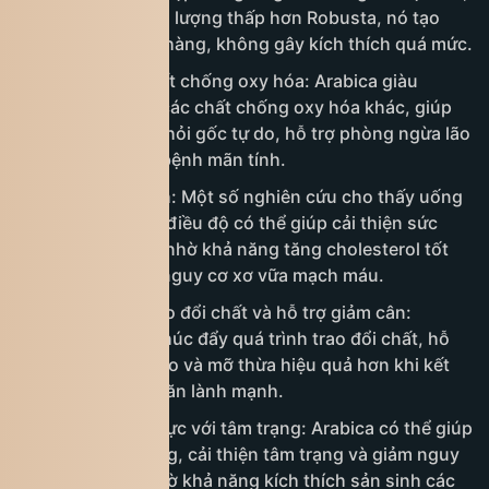
nhưng nhờ hàm lượng thấp hơn Robusta, nó tạo
cảm giác nhẹ nhàng, không gây kích thích quá mức.
Chứa nhiều chất chống oxy hóa: Arabica giàu
polyphenol và các chất chống oxy hóa khác, giúp
bảo vệ tế bào khỏi gốc tự do, hỗ trợ phòng ngừa lão
hóa và một số bệnh mãn tính.
Hỗ trợ tim mạch: Một số nghiên cứu cho thấy uống
cà phê Arabica điều độ có thể giúp cải thiện sức
khỏe tim mạch nhờ khả năng tăng cholesterol tốt
(HDL) và giảm nguy cơ xơ vữa mạch máu.
Tăng cường trao đổi chất và hỗ trợ giảm cân:
Caffeine giúp thúc đẩy quá trình trao đổi chất, hỗ
trợ đốt cháy calo và mỡ thừa hiệu quả hơn khi kết
hợp với chế độ ăn lành mạnh.
Tác dụng tích cực với tâm trạng: Arabica có thể giúp
giảm căng thẳng, cải thiện tâm trạng và giảm nguy
cơ trầm cảm nhờ khả năng kích thích sản sinh các