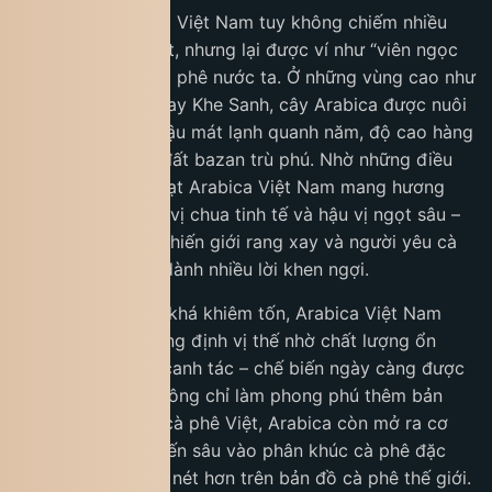
Cà phê Arabica tại Việt Nam tuy không chiếm nhiều
diện tích trồng trọt, nhưng lại được ví như “viên ngọc
quý” của ngành cà phê nước ta. Ở những vùng cao như
Cầu Đất, Sơn La hay Khe Sanh, cây Arabica được nuôi
dưỡng trong khí hậu mát lạnh quanh năm, độ cao hàng
nghìn mét và lớp đất bazan trù phú. Nhờ những điều
kiện đặc hữu ấy, hạt Arabica Việt Nam mang hương
thơm thanh thoát, vị chua tinh tế và hậu vị ngọt sâu –
những đặc trưng khiến giới rang xay và người yêu cà
phê quốc tế luôn dành nhiều lời khen ngợi.
Dù sản lượng còn khá khiêm tốn, Arabica Việt Nam
vẫn đang dần khẳng định vị thế nhờ chất lượng ổn
định và quy trình canh tác – chế biến ngày càng được
đầu tư bài bản. Không chỉ làm phong phú thêm bản
sắc hương vị của cà phê Việt, Arabica còn mở ra cơ
hội để Việt Nam tiến sâu vào phân khúc cà phê đặc
sản, tạo dấu ấn rõ nét hơn trên bản đồ cà phê thế giới.