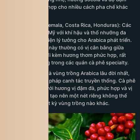
vừa phải, thích hợp cho nhiều cách pha chế khác
nhau.
Trung Mỹ (Guatemala, Costa Rica, Honduras): Các
quốc gia Trung Mỹ với khí hậu và thổ nhưỡng đa
dạng tạo điều kiện lý tưởng cho Arabica phát triển.
Cà phê từ vùng này thường có vị cân bằng giữa
chua và đắng, đi kèm hương thơm phức hợp, rất
được ưa chuộng trong các quán cà phê specialty.
Yemen: Yemen là vùng trồng Arabica lâu đời nhất,
với các phương pháp canh tác truyền thống. Cà phê
Yemen nổi bật với hương vị đậm đà, phức hợp và vị
chua đặc trưng, tạo nên một nét riêng không thể
nhầm lẫn với bất kỳ vùng trồng nào khác.