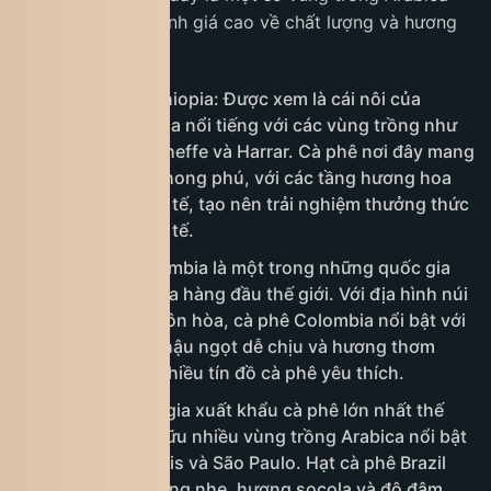
nổi tiếng, được đánh giá cao về chất lượng và hương
vị:
Cao nguyên Ethiopia: Được xem là cái nôi của
Arabica, Ethiopia nổi tiếng với các vùng trồng như
Sidamo, Yirgacheffe và Harrar. Cà phê nơi đây mang
đến hương vị phong phú, với các tầng hương hoa
quả và hoa tinh tế, tạo nên trải nghiệm thưởng thức
độc đáo và tinh tế.
Colombia: Colombia là một trong những quốc gia
sản xuất Arabica hàng đầu thế giới. Với địa hình núi
non và khí hậu ôn hòa, cà phê Colombia nổi bật với
vị chua thanh, hậu ngọt dễ chịu và hương thơm
đậm đà, được nhiều tín đồ cà phê yêu thích.
Brazil: Là quốc gia xuất khẩu cà phê lớn nhất thế
giới, Brazil sở hữu nhiều vùng trồng Arabica nổi bật
như Minas Gerais và São Paulo. Hạt cà phê Brazil
thường có vị đắng nhẹ, hương socola và độ đậm