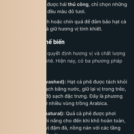
Arabica thường được hái
thủ công
, chỉ chọn những
quả chín mọng, đều màu đỏ tươi.
Loại bỏ quả xanh hoặc chín quá để đảm bảo hạt cà
phê đồng đều và giữ hương vị tinh khiết.
Phương pháp chế biến
Quy trình chế biến quyết định hương vị và chất lượng
cuối cùng của cà phê. Hiện nay, có ba phương pháp
phổ biến:
Chế biến ướt (washed):
Hạt cà phê được tách khỏi
vỏ quả và rửa sạch bằng nước, giữ lại vị trong trẻo,
thanh thoát và độ sạch đặc trưng. Đây là phương
pháp phổ biến ở nhiều vùng trồng Arabica.
Chế biến khô (natural):
Quả cà phê được phơi
nguyên quả dưới nắng cho đến khi khô hoàn toàn,
tạo nên hương vị đậm đà, nồng nàn với các tầng