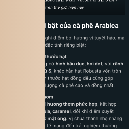
trên thế giới hiện nay
Đặc điểm nổi bật của cà phê Arabica
Arabica không chỉ ghi điểm bởi hương vị tuyệt hảo, mà
còn sở hữu những đặc tính riêng biệt:
Hình dáng và kích thước hạt
Hạt Arabica thường có
hình bầu dục, hơi dẹt
, với
rãnh
giữa cong hình chữ S
, khác hẳn hạt Robusta vốn tròn
và rãnh thẳng. Kích thước hạt đồng đều cũng góp
phần tạo nên chất lượng cà phê cao và đồng nhất.
Hương vị và mùi thơm
Arabica nổi bật với
hương thơm phức hợp
, kết hợp
giữa
hoa quả, socola, caramel
, đôi khi điểm xuyết
hương hạt dẻ hoặc mật ong
. Vị chua thanh nhẹ nhàng
cùng hậu ngọt tinh tế mang đến trải nghiệm thưởng