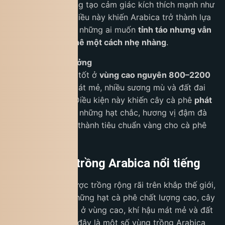
nhẹ, dễ chịu
, không tạo cảm giác kích thích mạnh như
Robusta (2–4%). Điều này khiến Arabica trở thành lựa
chọn lý tưởng cho những ai muốn
tỉnh táo nhưng vẫn
thưởng thức cà phê một cách nhẹ nhàng
.
Điều kiện sinh trưởng
Arabica phát triển tốt ở
vùng cao nguyên 800–2200
mét
, nơi khí hậu mát mẻ, nhiều sương mù và đất đai
giàu dinh dưỡng. Điều kiện này khiến cây cà phê
phát
triển chậm
, tạo ra những hạt chắc, hương vị đậm đà
và phong phú, trở thành tiêu chuẩn vàng cho cà phê
chất lượng cao.
Những vùng trồng Arabica nổi tiếng
Cà phê Arabica được trồng rộng rãi trên khắp thế giới,
nhưng để tạo ra những hạt cà phê chất lượng cao, cây
cần được canh tác ở vùng cao, khí hậu mát mẻ và đất
đai màu mỡ. Dưới đây là một số vùng trồng Arabica