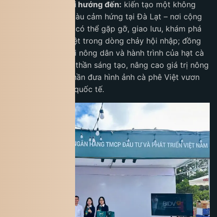
mục tiêu mà lễ hội hướng đến:
kiến tạo một không
gian trải nghiệm giàu cảm hứng tại Đà Lạt – nơi cộng
đồng và du khách có thể gặp gỡ, giao lưu, khám phá
văn hóa cà phê Việt trong dòng chảy hội nhập; đồng
thời tôn vinh người nông dân và hành trình của hạt cà
phê, thúc đẩy tinh thần sáng tạo, nâng cao giá trị nông
sản Việt và góp phần đưa hình ảnh cà phê Việt vươn
xa trên thị trường quốc tế.