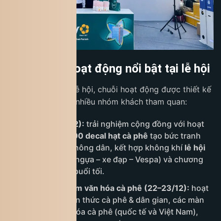
Điểm nhấn hoạt động nổi bật tại lễ hội
Trong khuôn khổ lễ hội, chuỗi hoạt động được thiết kế
đa dạng, phù hợp nhiều nhóm khách tham quan:
Khai mạc (21/12):
trải nghiệm cộng đồng với hoạt
động dán
10.000 decal hạt cà phê
tạo bức tranh
tôn vinh người nông dân, kết hợp không khí
lễ hội
đường phố
(xe ngựa – xe đạp – Vespa) và chương
trình sân khấu buổi tối.
Tuần trải nghiệm văn hóa cà phê (22–23/12):
hoạt
náo trò chơi kiến thức cà phê & dân gian, các màn
trình diễn văn hóa cà phê (quốc tế và Việt Nam),