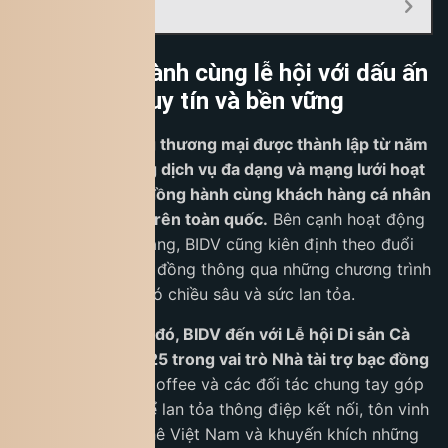
Mục Lục:
BIDV đồng hành cùng lễ hội với dấu ấn
thương hiệu uy tín và bền vững
BIDV là ngân hàng thương mại được thành lập từ năm
1957, với hệ thống dịch vụ đa dạng và mạng lưới hoạt
động rộng khắp, đồng hành cùng khách hàng cá nhân
và doanh nghiệp trên toàn quốc.
Bên cạnh hoạt động
tài chính – ngân hàng, BIDV cũng kiên định theo đuổi
các giá trị vì cộng đồng thông qua những chương trình
văn hóa – xã hội có chiều sâu và sức lan tỏa.
Tiếp nối tinh thần đó, BIDV đến với Lễ hội Di sản Cà
phê Toàn Cầu 2025 trong vai trò Nhà tài trợ bạc đồng
hành
, cùng King Coffee và các đối tác chung tay góp
thêm nguồn lực để lan tỏa thông điệp kết nối, tôn vinh
giá trị di sản cà phê Việt Nam và khuyến khích những