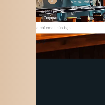
tức ưu đãi mới
Chất lượng sản
nhất từ chúng
phẩm
© 2025 by TNI
tôi
Điều khoản &
Corporation
điều kiện
Đăng ký