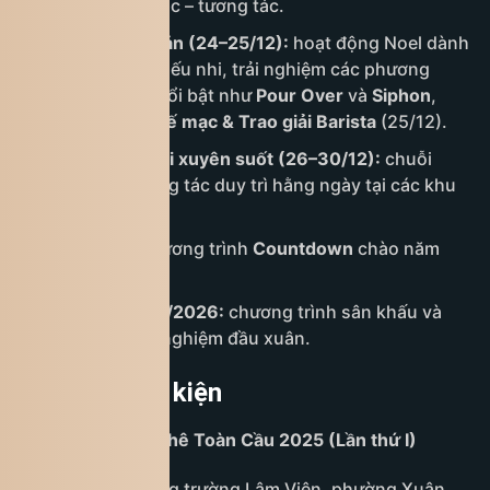
giao lưu âm nhạc – tương tác.
Giáng sinh di sản (24–25/12):
hoạt động Noel dành
cho gia đình/thiếu nhi, trải nghiệm các phương
pháp pha chế nổi bật như
Pour Over
và
Siphon
,
khép lại bằng
Bế mạc & Trao giải Barista
(25/12).
Không khí lễ hội xuyên suốt (26–30/12):
chuỗi
hoạt động tương tác duy trì hằng ngày tại các khu
vực.
Đêm 31/12:
chương trình
Countdown
chào năm
mới.
Đầu năm 01/01/2026:
chương trình sân khấu và
hoạt động trải nghiệm đầu xuân.
Thông tin sự kiện
Lễ hội Di sản Cà phê Toàn Cầu 2025 (Lần thứ I)
Địa điểm:
Quảng trường Lâm Viên, phường Xuân