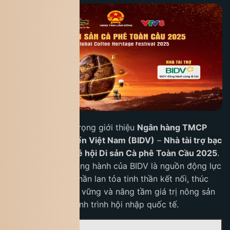
King Coffee trân trọng giới thiệu
Ngân hàng TMCP
Đầu tư và Phát triển Việt Nam (BIDV)
–
Nhà tài trợ bạc
đồng hành cùng
Lễ hội Di sản Cà phê Toàn Cầu 2025
.
Sự hiện diện và đồng hành của BIDV là nguồn động lực
quan trọng, góp phần lan tỏa tinh thần kết nối, thúc
đẩy phát triển bền vững và nâng tầm giá trị nông sản
Việt Nam trong hành trình hội nhập quốc tế.