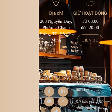
Liên hệ
Địa chỉ
GIỜ HOẠT ĐỘNG
1900 588 878
208 Nguyễn Duy,
Từ 08.00
kcf.franchise@kingcoffee.com
Phường Chánh
đến 20.00
Hưng, TP. Hồ Chí
Minh
LIÊN HỆ
LIÊN HỆ
ĐỊNH VỊ
Thông tin
Đăng ký nhận
công ty
bản tin
Giới thiệu
Để lại email để
nhận những tin
Liên hệ